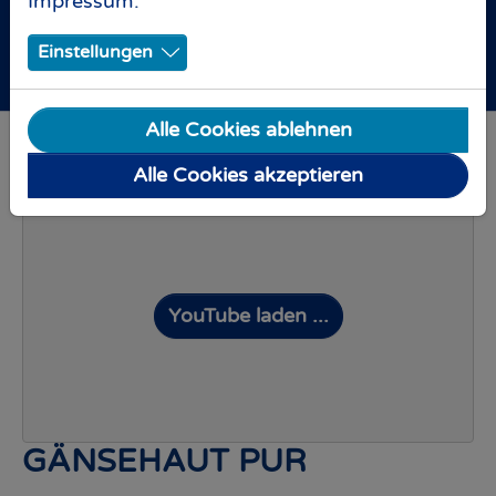
Impressum
.
WEIHNACHTSSINGEN IN
JENA TAUSENDE STIMMEN
Einstellungen
GEMEINSAM ERLEBEN
Alle Cookies ablehnen
Alle Cookies akzeptieren
YouTube laden ...
GÄNSEHAUT PUR