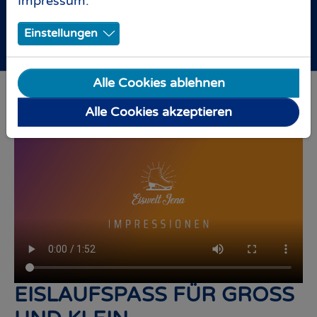
Impressum
.
SCHLITTSCHUHLAUFEN
UND WINTERSPASS
Einstellungen
ERLEBEN
Alle Cookies ablehnen
Alle Cookies akzeptieren
EISLAUFSPASS FÜR GROSS